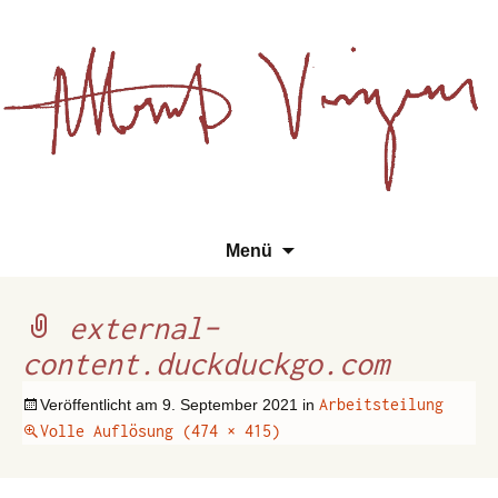
Essays, Literarisches und
Zum
Su
Albert Vinzens
Menü
Wissenschaftliches
Inhalt
na
springen
external-
content.duckduckgo.com
Arbeitsteilung
Veröffentlicht am
9. September 2021
in
Volle Auflösung (474 × 415)