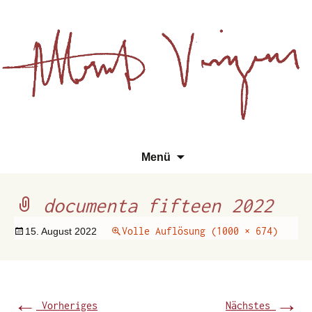
Essays, Literarisches und
Zum
Su
Albert Vinzens
Menü
Wissenschaftliches
Inhalt
na
springen
documenta fifteen 2022
Volle Auflösung (1000 × 674)
15. August 2022
←
→
Vorheriges
Nächstes