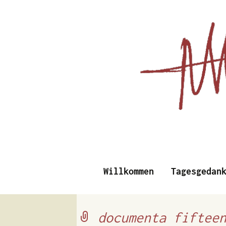
Essays, Literarisches un
Willkommen
Tagesgedan
Albert Vi
documenta fiftee