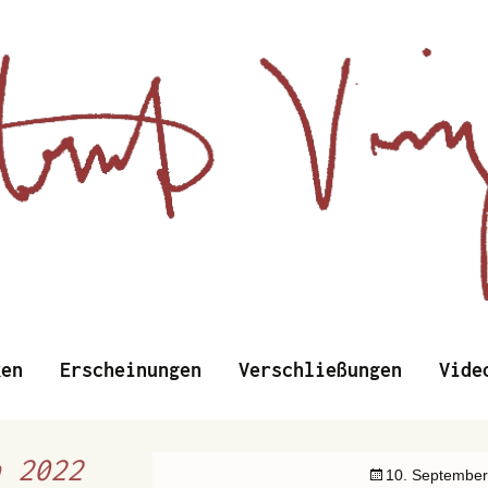
d Wissenschaftliches
Zum
ken
Erscheinungen
Verschließungen
Vide
Inhalt
springen
nzens
n 2022
10. September