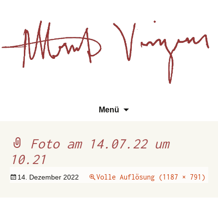
Essays, Literarisches und
Zum
Su
Albert Vinzens
Menü
Wissenschaftliches
Inhalt
na
springen
Foto am 14.07.22 um
10.21
Volle Auflösung (1187 × 791)
14. Dezember 2022