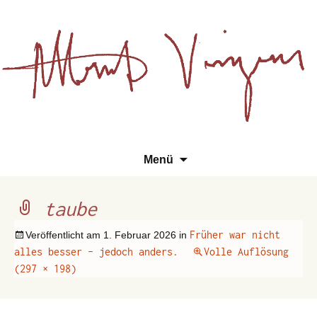
Essays, Literarisches und
Zum
Su
Albert Vinzens
Menü
Wissenschaftliches
Inhalt
na
springen
taube
Früher war nicht
Veröffentlicht am
1. Februar 2026
in
alles besser – jedoch anders.
Volle Auflösung
(297 × 198)