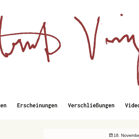
d Wissenschaftliches
Zum
ken
Erscheinungen
Verschließungen
Vide
Inhalt
springen
nzens
18. Novembe