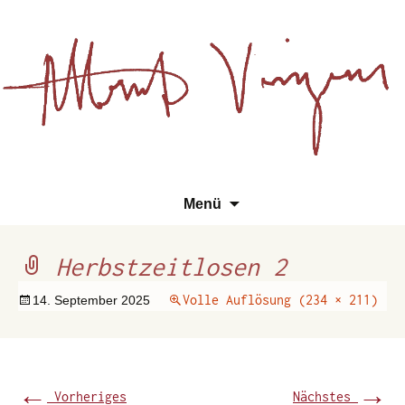
Essays, Literarisches und
Zum
Su
Albert Vinzens
Menü
Wissenschaftliches
Inhalt
na
springen
Herbstzeitlosen 2
Volle Auflösung (234 × 211)
14. September 2025
←
→
Vorheriges
Nächstes