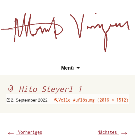
Essays, Literarisches und
Zum
Su
Albert Vinzens
Menü
Wissenschaftliches
Inhalt
na
springen
Hito Steyerl 1
Volle Auflösung (2016 × 1512)
2. September 2022
←
→
Vorheriges
Nächstes