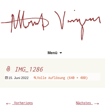
Essays, Literarisches und
Zum
Su
Albert Vinzens
Menü
Wissenschaftliches
Inhalt
na
springen
IMG_1286
Volle Auflösung (640 × 480)
15. Juni 2022
←
→
Vorheriges
Nächstes