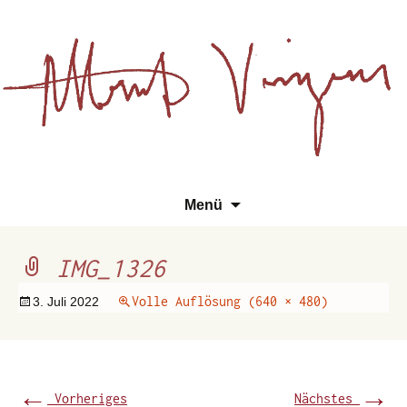
Essays, Literarisches und
Zum
Su
Albert Vinzens
Menü
Wissenschaftliches
Inhalt
na
springen
IMG_1326
Volle Auflösung (640 × 480)
3. Juli 2022
←
→
Vorheriges
Nächstes