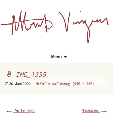
Essays, Literarisches und
Zum
Su
Albert Vinzens
Menü
Wissenschaftliches
Inhalt
na
springen
IMG_1335
Volle Auflösung (640 × 480)
20. Juni 2022
←
→
Vorheriges
Nächstes