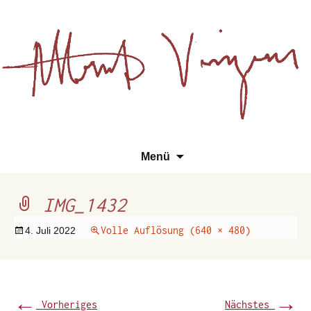
Essays, Literarisches und
Zum
Su
Albert Vinzens
Menü
Wissenschaftliches
Inhalt
na
springen
IMG_1432
Volle Auflösung (640 × 480)
4. Juli 2022
←
→
Vorheriges
Nächstes