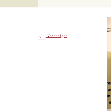
←
Vorheriges