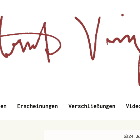
d Wissenschaftliches
Zum
ken
Erscheinungen
Verschließungen
Vide
Inhalt
springen
nzens
24. J