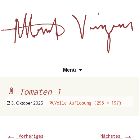
Essays, Literarisches und
Zum
Su
Albert Vinzens
Menü
Wissenschaftliches
Inhalt
na
springen
Tomaten 1
Volle Auflösung (298 × 197)
3. Oktober 2025
←
→
Vorheriges
Nächstes