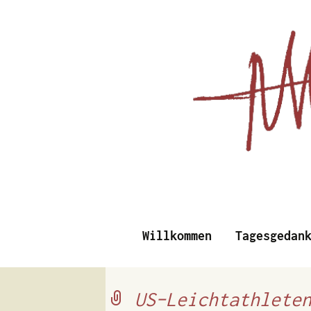
Essays, Literarisches un
Willkommen
Tagesgedan
Albert Vi
US-Leichtathlete