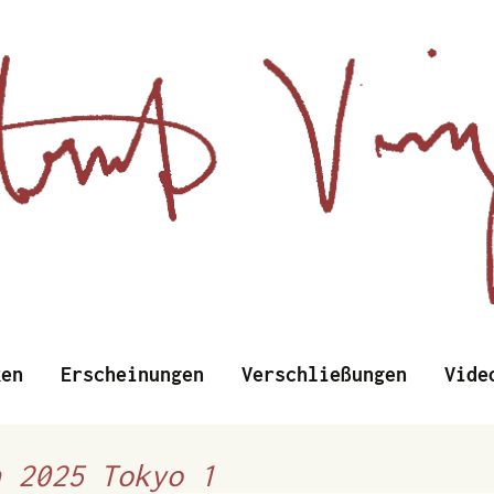
d Wissenschaftliches
Zum
ken
Erscheinungen
Verschließungen
Vide
Inhalt
springen
nzens
n 2025 Tokyo 1