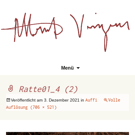
Essays, Literarisches und
Zum
Su
Albert Vinzens
Menü
Wissenschaftliches
Inhalt
na
springen
Ratte01_4 (2)
Auffi
Volle
Veröffentlicht am
3. Dezember 2021
in
Auflösung (706 × 521)