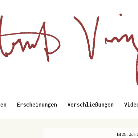
d Wissenschaftliches
Zum
ken
Erscheinungen
Verschließungen
Vide
Inhalt
springen
nzens
25. Juli