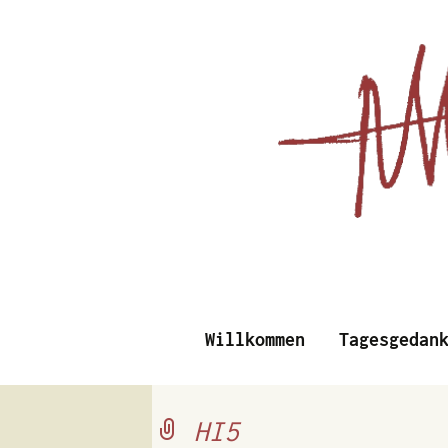
Essays, Literarisches un
Willkommen
Tagesgedan
Albert Vi
HI5