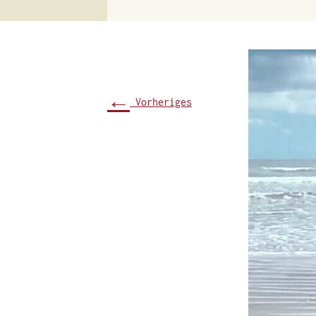
←
Vorheriges