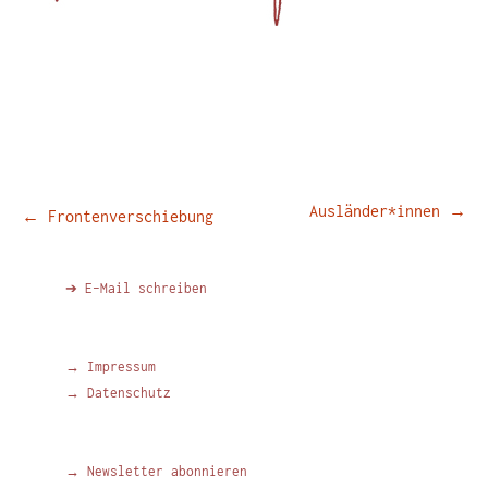
Beitragsnavigation
Ausländer*innen
→
←
Frontenverschiebung
➔ E-Mail schreiben
→ Impressum
→ Datenschutz
→ Newsletter abonnieren