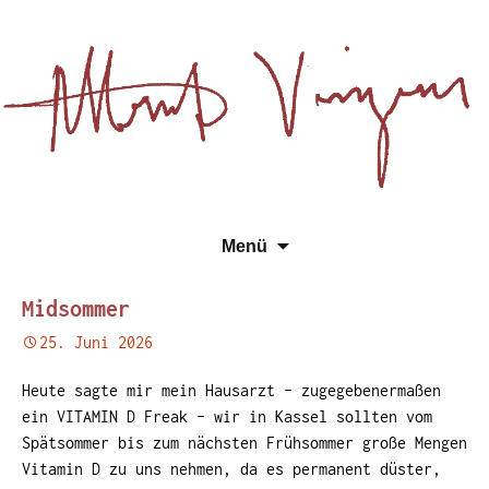
Essays, Literarisches und
Zum
Su
Albert Vinzens
Menü
Wissenschaftliches
Inhalt
na
springen
Midsommer
25. Juni 2026
Heute sagte mir mein Hausarzt – zugegebenermaßen
ein VITAMIN D Freak – wir in Kassel sollten vom
Spätsommer bis zum nächsten Frühsommer große Mengen
Vitamin D zu uns nehmen, da es permanent düster,