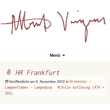
Essays, Literarisches und
Zum
Su
Albert Vinzens
Menü
Wissenschaftliches
Inhalt
na
springen
HR Frankfurt
Orchester –
Veröffentlicht am
6. November 2021
in
Lampenfieber – Lampedusa
Volle Auflösung (474 ×
266)