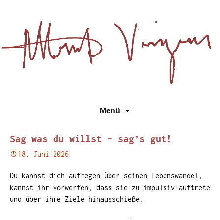
Essays, Literarisches und
Zum
Su
Albert Vinzens
Menü
Wissenschaftliches
Inhalt
na
springen
Sag was du willst – sag’s gut!
18. Juni 2026
Du kannst dich aufregen über seinen Lebenswandel,
kannst ihr vorwerfen, dass sie zu impulsiv auftrete
und über ihre Ziele hinausschieße.