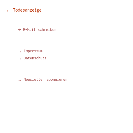
Beitragsnavigation
←
Todesanzeige
➔ E-Mail schreiben
→ Impressum
→ Datenschutz
→ Newsletter abonnieren