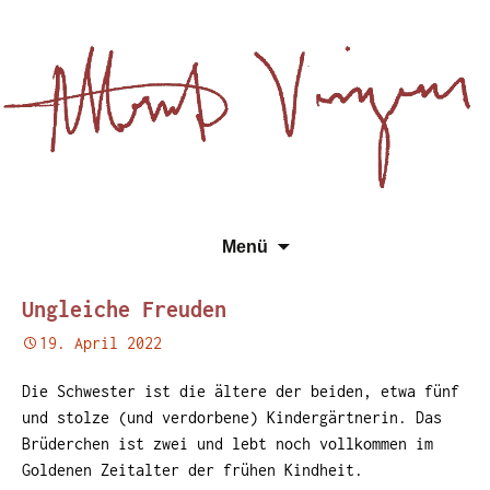
Essays, Literarisches und
Zum
Su
Albert Vinzens
Menü
Wissenschaftliches
Inhalt
na
springen
Ungleiche Freuden
19. April 2022
Die Schwester ist die ältere der beiden, etwa fünf
und stolze (und verdorbene) Kindergärtnerin. Das
Brüderchen ist zwei und lebt noch vollkommen im
Goldenen Zeitalter der frühen Kindheit.