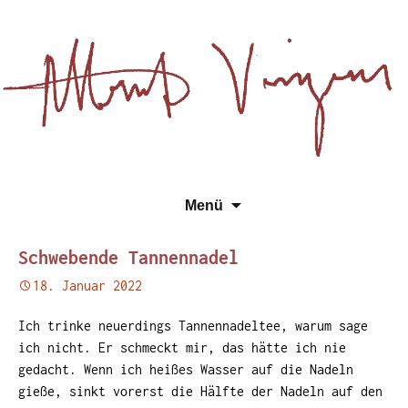
Essays, Literarisches und
Zum
Su
Albert Vinzens
Menü
Wissenschaftliches
Inhalt
na
springen
Schwebende Tannennadel
18. Januar 2022
Ich trinke neuerdings Tannennadeltee, warum sage
ich nicht. Er schmeckt mir, das hätte ich nie
gedacht. Wenn ich heißes Wasser auf die Nadeln
gieße, sinkt vorerst die Hälfte der Nadeln auf den