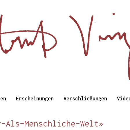
d Wissenschaftliches
Zum
ken
Erscheinungen
Verschließungen
Vide
Inhalt
springen
nzens
r-Als-Menschliche-Welt»