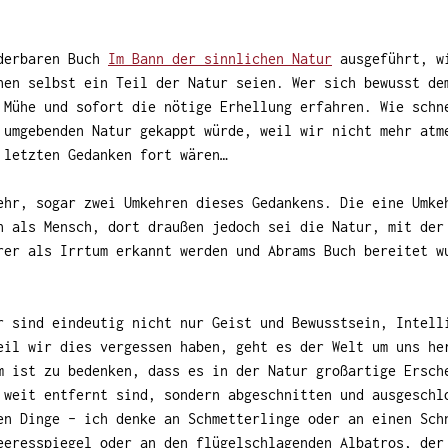
nderbaren Buch
Im Bann der sinnlichen Natur
ausgeführt, wi
hen selbst ein Teil der Natur seien. Wer sich bewusst de
 Mühe und sofort die nötige Erhellung erfahren.
Wie schn
 umgebenden Natur gekappt würde, weil wir nicht mehr atm
 letzten Gedanken fort wären…
ehr, sogar zwei Umkehren dieses Gedankens. Die eine Umke
h als Mensch, dort draußen jedoch sei die Natur, mit der
rer als Irrtum erkannt werden und Abrams Buch bereitet w
r sind eindeutig nicht nur Geist und Bewusstsein, Intell
eil wir dies vergessen haben, geht es der Welt um uns he
m ist zu bedenken, dass es in der Natur großartige Ersch
 weit entfernt sind, sondern abgeschnitten und ausgeschl
en Dinge – ich denke an Schmetterlinge oder an einen Sch
eeresspiegel oder an den flügelschlagenden Albatros, der