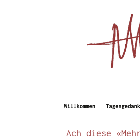
Essays, Literarisches un
Willkommen
Tagesgedan
Albert Vi
Ach diese «Meh