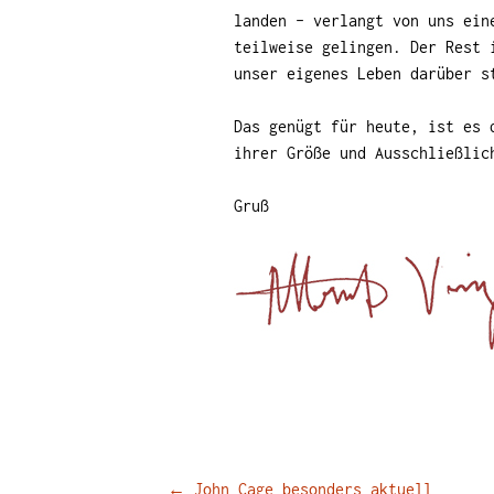
landen – verlangt von uns ein
teilweise gelingen. Der Rest 
unser eigenes Leben darüber s
Das genügt für heute, ist es 
ihrer Größe und Ausschließlic
Gruß
Beitragsnavigation
←
John Cage besonders aktuell