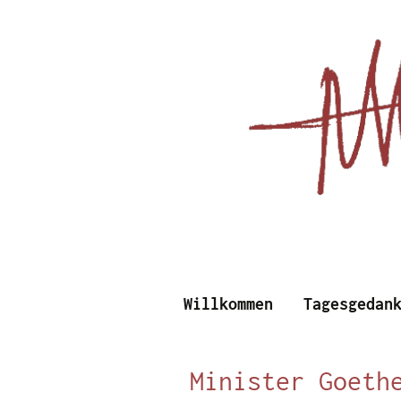
Essays, Literarisches un
Willkommen
Tagesgedan
Albert Vi
Minister Goeth