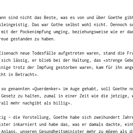
ann sind nicht das Beste, was es von und über Goethe gib
kleingeistig. Das war Gothe selbst wohl nicht. Dennoch s
mit der Pockenimpfung umging, beziehungsweise wie er da
reue gestanden zu haben.
Eisenach neue Todesfälle aufgetreten waren, stand die Fr
 sich lässig, er blieb bei der Haltung, das «strenge Geb
inige trotz der Impfung gestorben waren, kam für ihn ang
cht in Betracht».
 so genannten «Querdenker» im Auge gehabt, soll Goethe n
 Gesetz zu halten, zumal in einer Zeit wie die jetzige, 
rall mehr nachgibt als billig».
tig – die Vorstellung, Goethe habe sich zweihundert Jahr
ister inkarniert und habe das, was er damals dachte, ein
 Anlass, unseren Gesundheitsminister mehr zu mögen als d