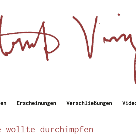
d Wissenschaftliches
Zum
ken
Erscheinungen
Verschließungen
Vide
Inhalt
springen
nzens
e wollte durchimpfen