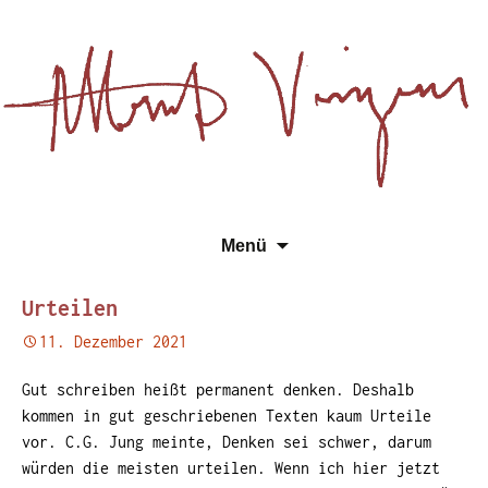
Essays, Literarisches und
Zum
Su
Albert Vinzens
Menü
Wissenschaftliches
Inhalt
na
springen
Urteilen
11. Dezember 2021
Gut schreiben heißt permanent denken. Deshalb
kommen in gut geschriebenen Texten kaum Urteile
vor. C.G. Jung meinte, Denken sei schwer, darum
würden die meisten
urteilen. Wenn ich hier jetzt