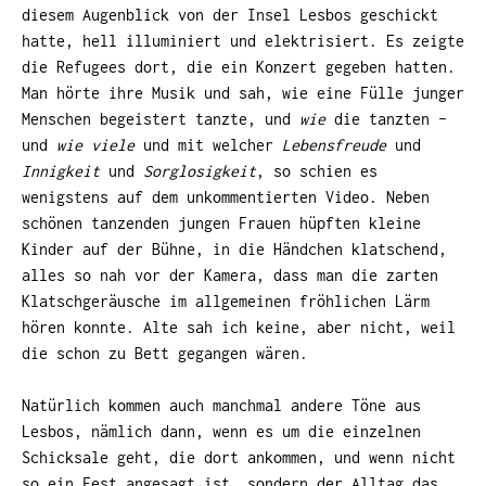
diesem Augenblick von der Insel Lesbos geschickt
hatte, hell illuminiert und elektrisiert. Es zeigte
die Refugees dort, die ein Konzert gegeben hatten.
Man hörte ihre Musik und sah, wie eine Fülle junger
Menschen begeistert tanzte, und
wie
die tanzten –
und
wie viele
und mit welcher
Lebensfreude
und
Innigkeit
und
Sorglosigkeit
, so schien es
wenigstens auf dem unkommentierten Video. Neben
schönen tanzenden jungen Frauen hüpften kleine
Kinder auf der Bühne, in die Händchen klatschend,
alles so nah vor der Kamera, dass man die zarten
Klatschgeräusche im allgemeinen fröhlichen Lärm
hören konnte. Alte sah ich keine, aber nicht, weil
die schon zu Bett gegangen wären.
Natürlich kommen auch manchmal andere Töne aus
Lesbos, nämlich dann, wenn es um die einzelnen
Schicksale geht, die dort ankommen, und wenn nicht
so ein Fest angesagt ist, sondern der Alltag das