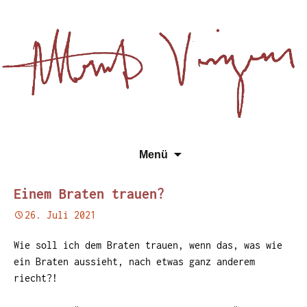
Essays, Literarisches und
Zum
Su
Albert Vinzens
Menü
Wissenschaftliches
Inhalt
na
springen
Einem Braten trauen?
26. Juli 2021
Wie soll ich dem Braten trauen, wenn das, was wie
ein Braten aussieht, nach etwas ganz anderem
riecht?!